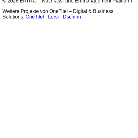
© 2026 ERITAJ – Nachlass- und Erbmanagement Plattform
Weitere Projekte von OneTitel – Digital & Business
Solutions:
OneTitel
·
Lersi
·
Dschinn