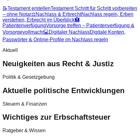
📝
Testament erstellen
Testament Schritt für Schritt vorbereiten
– ohne Notar
⚖️
Nachlass & Erbrecht
Nachlass regeln, Erben
verstehen, Erbrecht im Überblick
🏥
Patientenverfügung
Vorsorge treffen – Patientenverfügung &
Vorsorgevollmacht
💻
Digitaler Nachlass
Digitale Konten,
Passwörter & Online-Profile im Nachlass regeln
Aktuell
Neuigkeiten aus Recht & Justiz
Politik & Gesetzgebung
Aktuelle politische Entwicklungen
Steuern & Finanzen
Wichtiges zur Erbschaftsteuer
Ratgeber & Wissen