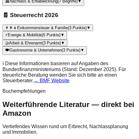
🏛️
Nachlass & Erbabwicklung
(
7
Begriffe)
▼
🧾 Steuerrecht 2026
👨‍👩‍👧
Einkommensteuer & Familie
(
3
Punkte)
▼
⚡
Energie & Mobilität
(
5
Punkte)
▼
🤝
Arbeit & Ehrenamt
(
3
Punkte)
▼
🍽️
Gastronomie & Unternehmen
(
3
Punkte)
▼
ℹ️ Diese Informationen basieren auf Angaben des
Bundesfinanzministeriums (Stand: Dezember 2025). Für
steuerliche Beratung wenden Sie sich bitte an einen
Steuerberater.
→ BMF Website
Buchempfehlungen
Weiterführende Literatur — direkt bei
Amazon
Vertiefendes Wissen rund um Erbrecht, Nachlassplanung
und Immobilien.