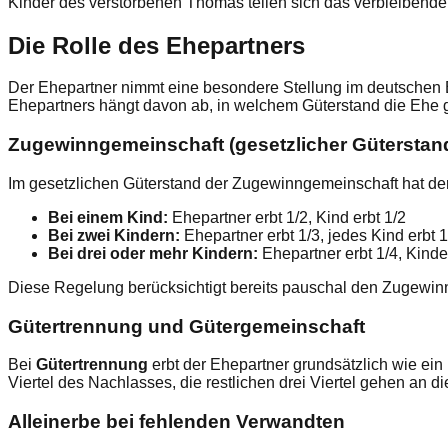
Kinder des verstorbenen Thomas teilen sich das verbleibende D
Die Rolle des Ehepartners
Der Ehepartner nimmt eine besondere Stellung im deutschen
Ehepartners hängt davon ab, in welchem Güterstand die Ehe g
Zugewinngemeinschaft (gesetzlicher Güterstan
Im gesetzlichen Güterstand der Zugewinngemeinschaft hat der 
Bei einem Kind:
Ehepartner erbt 1/2, Kind erbt 1/2
Bei zwei Kindern:
Ehepartner erbt 1/3, jedes Kind erbt 1
Bei drei oder mehr Kindern:
Ehepartner erbt 1/4, Kinder
Diese Regelung berücksichtigt bereits pauschal den Zugewin
Gütertrennung und Gütergemeinschaft
Bei
Gütertrennung
erbt der Ehepartner grundsätzlich wie ein
Viertel des Nachlasses, die restlichen drei Viertel gehen an di
Alleinerbe bei fehlenden Verwandten