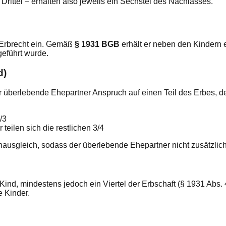
rittel – erhalten also jeweils ein Sechstel des Nachlasses.
 Erbrecht ein. Gemäß
§ 1931 BGB
erhält er neben den Kindern 
eführt wurde.
d)
überlebende Ehepartner Anspruch auf einen Teil des Erbes, der
/3
 teilen sich die restlichen 3/4
nausgleich, sodass der überlebende Ehepartner nicht zusätzl
 Kind, mindestens jedoch ein Viertel der Erbschaft (§ 1931 Abs.
e Kinder.