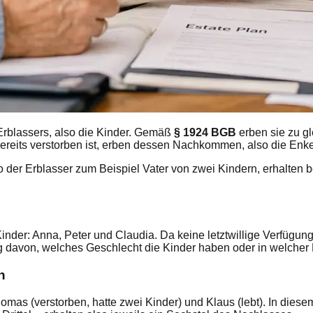
rblassers, also die Kinder. Gemäß
§ 1924 BGB
erben sie zu gl
ereits verstorben ist, erben dessen Nachkommen, also die Enkel
so der Erblasser zum Beispiel Vater von zwei Kindern, erhalten 
Kinder: Anna, Peter und Claudia. Da keine letztwillige Verfügung 
gig davon, welches Geschlecht die Kinder haben oder in welche
n
homas (verstorben, hatte zwei Kinder) und Klaus (lebt). In diesem 