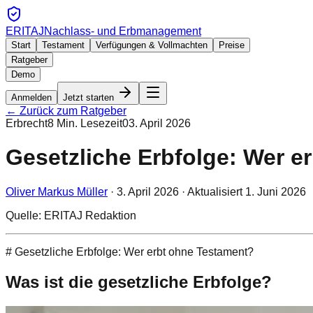
ERITAJ
Nachlass- und Erbmanagement
Start
Testament
Verfügungen & Vollmachten
Preise
Ratgeber
Demo
Anmelden
Jetzt starten
← Zurück zum Ratgeber
Erbrecht
8
Min. Lesezeit
03. April 2026
Gesetzliche Erbfolge: Wer e
Oliver Markus Müller
·
3. April 2026
· Aktualisiert
1. Juni 2026
Quelle: ERITAJ Redaktion
# Gesetzliche Erbfolge: Wer erbt ohne Testament?
Was ist die gesetzliche Erbfolge?