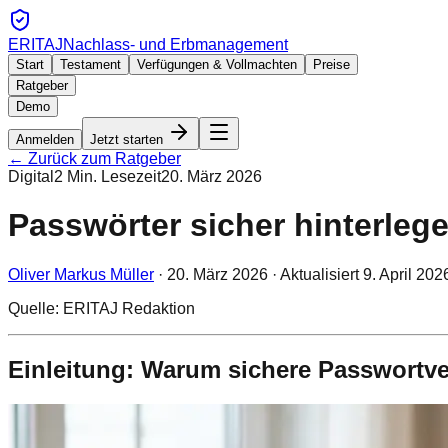
ERITAJ
Nachlass- und Erbmanagement
Start
Testament
Verfügungen & Vollmachten
Preise
Ratgeber
Demo
Anmelden
Jetzt starten
← Zurück zum Ratgeber
Digital
2
Min. Lesezeit
20. März 2026
Passwörter sicher hinterlege
Oliver Markus Müller
·
20. März 2026
· Aktualisiert
9. April 202
Quelle: ERITAJ Redaktion
Einleitung: Warum sichere Passwortve