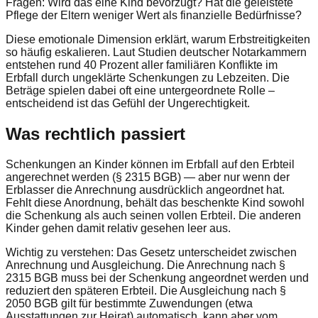
Fragen: Wird das eine Kind bevorzugt? Hat die geleistete
Pflege der Eltern weniger Wert als finanzielle Bedürfnisse?
Diese emotionale Dimension erklärt, warum Erbstreitigkeiten
so häufig eskalieren. Laut Studien deutscher Notarkammern
entstehen rund 40 Prozent aller familiären Konflikte im
Erbfall durch ungeklärte Schenkungen zu Lebzeiten. Die
Beträge spielen dabei oft eine untergeordnete Rolle –
entscheidend ist das Gefühl der Ungerechtigkeit.
Was rechtlich passiert
Schenkungen an Kinder können im Erbfall auf den Erbteil
angerechnet werden (§ 2315 BGB) — aber nur wenn der
Erblasser die Anrechnung ausdrücklich angeordnet hat.
Fehlt diese Anordnung, behält das beschenkte Kind sowohl
die Schenkung als auch seinen vollen Erbteil. Die anderen
Kinder gehen damit relativ gesehen leer aus.
Wichtig zu verstehen: Das Gesetz unterscheidet zwischen
Anrechnung und Ausgleichung. Die Anrechnung nach §
2315 BGB muss bei der Schenkung angeordnet werden und
reduziert den späteren Erbteil. Die Ausgleichung nach §
2050 BGB gilt für bestimmte Zuwendungen (etwa
Ausstattungen zur Heirat) automatisch, kann aber vom