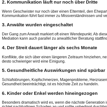
2. Kommunikation läuft nur noch über Dritte
Wenn Geschwister nur noch über einen Elternteil, den Ehepart
Kommunikation führt fast immer zu Missverständnissen und vers
3. Anwälte wurden eingeschaltet
Der Gang zum Anwalt markiert oft einen Wendepunkt. Ab diese
Mediation kann auch parallel zu anwaltlicher Beratung stattfin
4. Der Streit dauert länger als sechs Monate
Konflikte, die sich über einen längeren Zeitraum hinziehen, ne
desto schwieriger wird eine Einigung.
5. Gesundheitliche Auswirkungen sind spürbar
Schlafstörungen, Kopfschmerzen, Magenprobleme, Herzrasen b
Gesundheit beeinträchtigt, ist es höchste Zeit zu handeln.
6. Kinder oder Enkel werden hineingezogen
Besonders dramatisch wird es, wenn die nächste Generation i
richtet nachhaltigen Schaden an und sollte unbedingt durchb